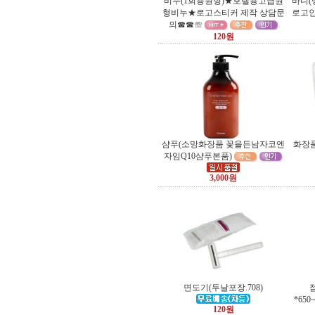
비누(1회용원형)★호텔용고급원
바디(
형비누★로고스티커 제작 상담문
로고인
의☎☎☏
120원
샴푸(소망화장품 꽃을든남자코엔
화장품
자임Q10샴푸본품)
3,000원
면도기(두날포장.708)
*650
120원