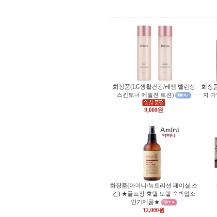
화장품(LG생활건강/레뗌 밸런싱
화장품
스킨토너 에멀전 로션)
지 
9,000원
화장품(아미니/뉴트리션 페이셜 스
킨) ★골프장 호텔 모텔 숙박업소
인기제품★
12,000원