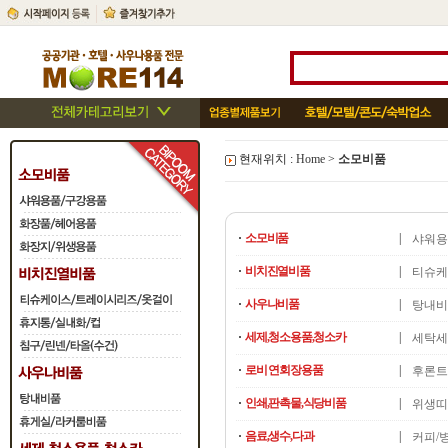
현재위치 :
Home
>
소모비품
·
소모비품
|
샤워용
·
비치진열비품
|
티슈케
·
사우나비품
|
탕내비
·
세제,청소용품,청소카
|
세탁세
·
로비 연회장용품
|
후론트
·
인쇄,판촉물,식당비품
|
위생띠
·
음료,생수,다과
|
커피/