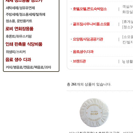
객실/
·
호텔,모텔,콘도,숙박업소
|
화장실
[휴게
·
골프장,사우나 비품.소모품
|
[청소
[소모
·
요양원,식당,공공기관
|
킨/빌
·
음료,생수,다과
·
브랜드관
|
lg 생
총
261
개의 상품이 있습니다.