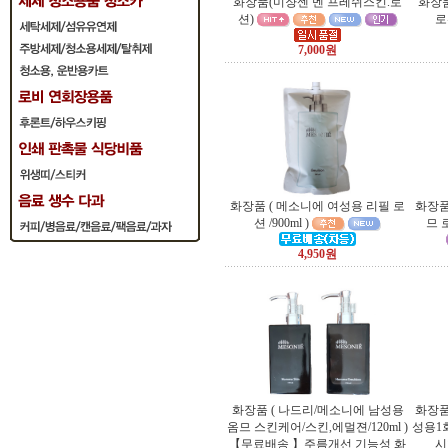
화장품(미쟝센 멘 프레쉬스킨.로
화장품
션)
로
7,000원
화장품 ( 메소니에 여성용 리필 로
화장품
션 /900ml )
므 로
4,950원
화장품 ( 나드리/메소니에 남성용
화장품
옴므 스킨케어/스킨,에멀젼/120ml )
성용1
【무료배송 】주름개선 기능성 화
시