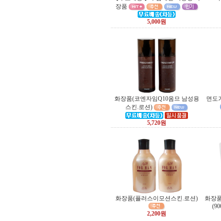
장품
5,000원
화장품(코엔자임Q10옴므 남성용
면도
스킨.로션)
5,720원
화장품(플러스이모션스킨.로션)
화장품
(90
2,200원