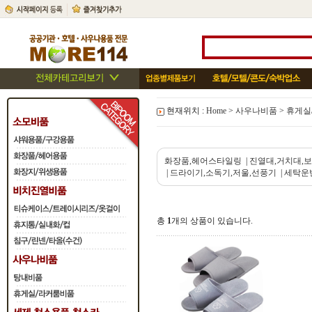
현재위치 :
Home
>
사우나비품
>
휴게실
화장품,헤어스타일링
|
진열대,거치대,
|
드라이기,소독기,저울,선풍기
|
세탁운
총
1
개의 상품이 있습니다.