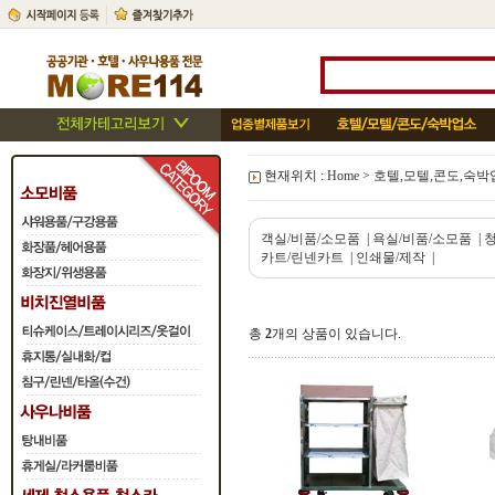
현재위치 :
Home
>
호텔,모텔,콘도,숙박
객실/비품/소모품
|
욕실/비품/소모품
|
카트/린넨카트
|
인쇄물/제작
|
총
2
개의 상품이 있습니다.