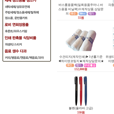
바스룸용품백(일회용품주머니.바
각종
스용품 비닐팩)※제작상품.상담문
의
55원
수건띠지(제작인쇄)▶1년롤기준
위생띠
◀하이덴코팅지★제작상담문의★
이
132,000원
볼펜(올라바.고급)
330원