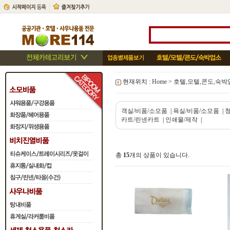
현재위치 :
Home
>
호텔,모텔,콘도,숙박
객실/비품/소모품
|
욕실/비품/소모품
|
카트/린넨카트
|
인쇄물/제작
|
총
15
개의 상품이 있습니다.